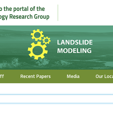
ff
Recent Papers
Media
Our Loc