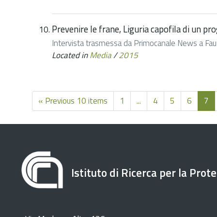
Prevenire le frane, Liguria capofila di un pr
Intervista trasmessa da Primocanale News a Fausto 
Located in
Media
/
2015
« Previous 10 items
1
...
4
5
6
7
Istituto di Ricerca per la Prot