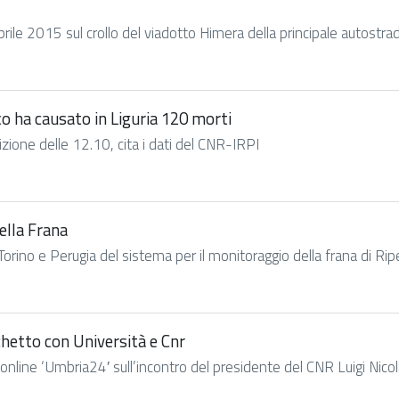
ile 2015 sul crollo del viadotto Himera della principale autostrada 
co ha causato in Liguria 120 morti
izione delle 12.10, cita i dati del CNR-IRPI
della Frana
orino e Perugia del sistema per il monitoraggio della frana di Ripe di
iochetto con Università e Cnr
 online ‘Umbria24′ sull’incontro del presidente del CNR Luigi Nicola