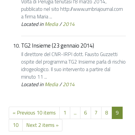
Volta di Perugia tenutasi l'8 marzo 2014,
pubblicato nel sito http://www.umbriajournal.com
a firma Maria ...
Located in
Media
/
2014
TG2 Insieme (23 gennaio 2014)
Il direttore del CNR-IRPI dott. Fausto Guzzetti
ospite del programma TG2 Insieme parla di rischio
idrogeologico. Il suo intervento a partire dal
minuto 11 ...
Located in
Media
/
2014
« Previous 10 items
1
...
6
7
8
9
10
Next 2 items »