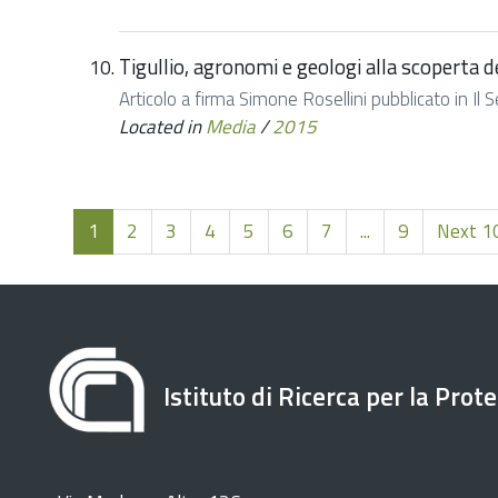
Tigullio, agronomi e geologi alla scoperta deg
Articolo a firma Simone Rosellini pubblicato in Il
Located in
Media
/
2015
1
2
3
4
5
6
7
...
9
Next 10
Istituto di Ricerca per la Prot