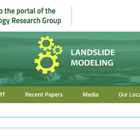
ff
Recent Papers
Media
Our Loc