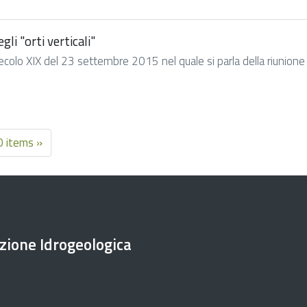
li "orti verticali"
 Secolo XIX del 23 settembre 2015 nel quale si parla della riunion
 items »
ezione Idrogeologica