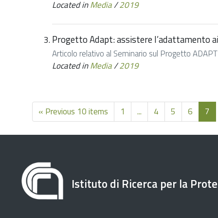
Located in
Media
/
2019
Progetto Adapt: assistere l’adattamento ai
Articolo relativo al Seminario sul Progetto ADAPT
Located in
Media
/
2019
« Previous 10 items
1
...
4
5
6
7
Istituto di Ricerca per la Prot