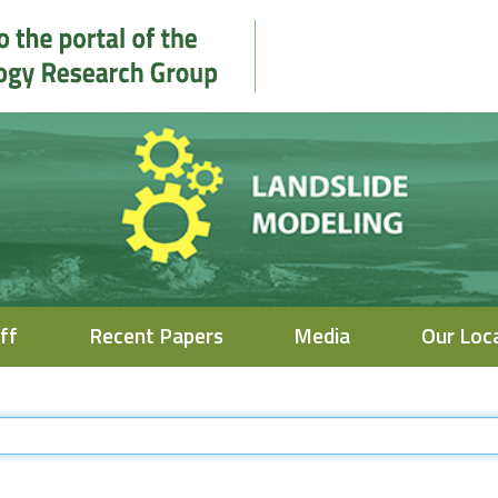
ff
Recent Papers
Media
Our Loc