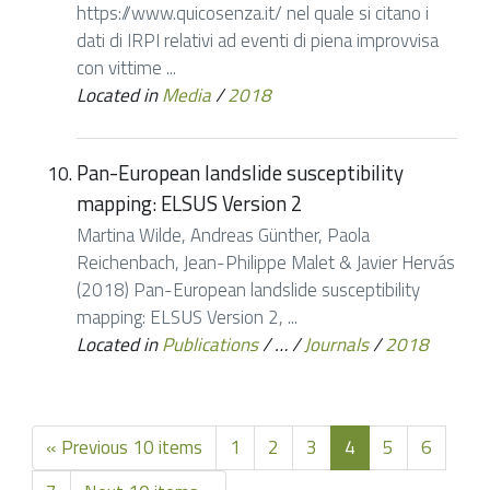
https://www.quicosenza.it/ nel quale si citano i
dati di IRPI relativi ad eventi di piena improvvisa
con vittime ...
Located in
Media
/
2018
Pan-European landslide susceptibility
mapping: ELSUS Version 2
Martina Wilde, Andreas Günther, Paola
Reichenbach, Jean-Philippe Malet & Javier Hervás
(2018) Pan-European landslide susceptibility
mapping: ELSUS Version 2, ...
Located in
Publications
/
…
/
Journals
/
2018
« Previous 10 items
1
2
3
4
5
6