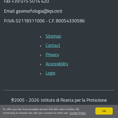
Fax +39 075 5014 420
Email: geomorfologia@irpi.cnr.it
P.IVA: 02118311006 - C.F. 80054330586
Sitemap
Contact
Privacy
Accessibility
Login
©
2005 -
2026
Istituto di Ricerca per la Protezione
Idrogeologica
To offer you the best possible service this site uses cookies. By
OK
continuing to browse the site you consent to their use.
Cookie Policy