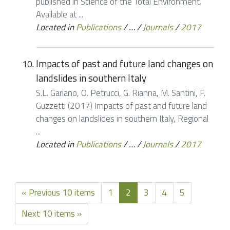
published in Science of the Total Environment.
Available at ...
Located in
Publications
/
…
/
Journals
/
2017
Impacts of past and future land changes on
landslides in southern Italy
S.L. Gariano, O. Petrucci, G. Rianna, M. Santini, F.
Guzzetti (2017) Impacts of past and future land
changes on landslides in southern Italy, Regional
...
Located in
Publications
/
…
/
Journals
/
2017
« Previous 10 items
1
2
3
4
5
Next 10 items »