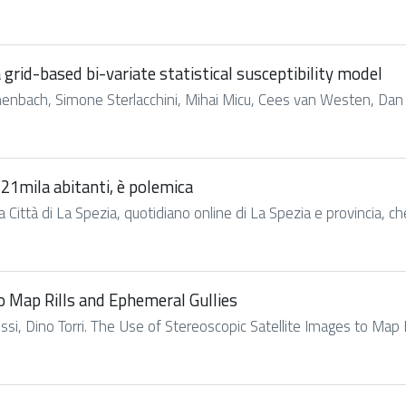
 grid-based bi-variate statistical susceptibility model
nbach, Simone Sterlacchini, Mihai Micu, Cees van Westen, Dan Bă
21mila abitanti, è polemica
ittà di La Spezia, quotidiano online di La Spezia e provincia, che c
o Map Rills and Ephemeral Gullies
si, Dino Torri. The Use of Stereoscopic Satellite Images to Map R