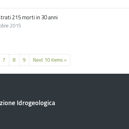
strati 215 morti in 30 anni
ttobre 2015
7
8
9
Next 10 items »
ezione Idrogeologica