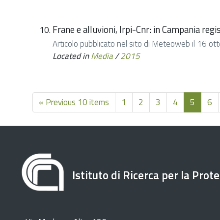
Frane e alluvioni, Irpi-Cnr: in Campania regi
Articolo pubblicato nel sito di Meteoweb il 16 o
Located in
Media
/
2015
« Previous 10 items
1
2
3
4
5
6
Istituto di Ricerca per la Prot