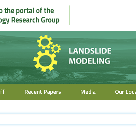
ff
Recent Papers
Media
Our Loc