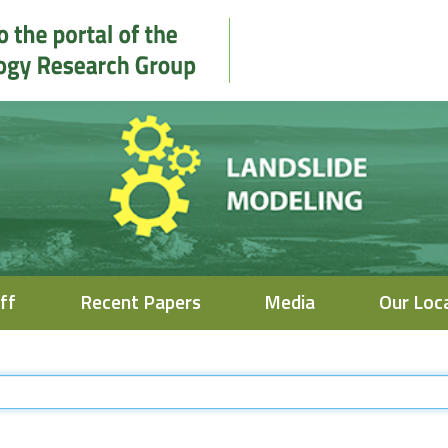
ff
Recent Papers
Media
Our Loc