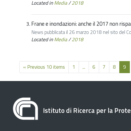
Located in
Media
/
2018
Frane e inondazioni: anche il 2017 non risp
News pubblicata il 26 marzo 2018 nel sito del Consi
Located in
Media
/
2018
« Previous 10 items
1
...
6
7
8
9
Istituto di Ricerca per la Prot