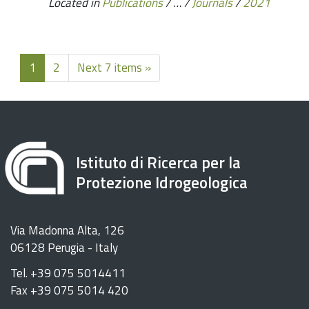
Located in
Publications
/
…
/
Journals
/
2021
1
2
Next 7 items »
Istituto di Ricerca per la
Protezione Idrogeologica
Via Madonna Alta, 126
06128 Perugia - Italy
Tel. +39 075 5014411
Fax +39 075 5014 420