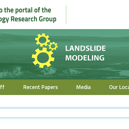
ff
Recent Papers
Media
Our Loc