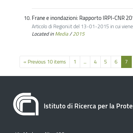
Frane e inondazioni: Rapporto IRPI-CNR 20
Articolo di Regioni.it del 13-01-2015 in cui viene c
Located in
Media
/
2015
« Previous 10 items
1
...
4
5
6
7
Istituto di Ricerca per la Prot