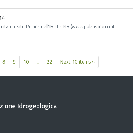
14
itato il sito Polaris dell'IRPI-CNR (www.polaris.irpi.cnr.it)
8
9
10
...
22
Next 10 items »
ezione Idrogeologica