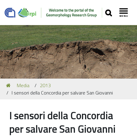
SEARCH
Toggl
Navigation
You
Media
2013
Our Staff
are
I sensori della Concordia per salvare San Giovanni
here:
Recent Papers
Media
I sensori della Concordia
Our Location
per salvare San Giovanni