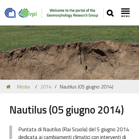
SEARCH
Toggl
Navigation
You
Media
2014
Nautilus (05 giugno 2014)
Our Staff
are
here:
Recent Papers
Nautilus (05 giugno 2014)
Media
Our Location
Puntata di Nautilus (Rai Scuola) del 5 giugno 2014
dedicata ai cambiamenti climatici con interventi di