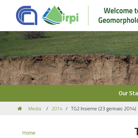
Navigation
Our Sta
You
Media
2014
TG2 Insieme (23 gennaio 2014)
are
here:
Navigation
Home