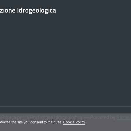
ezione Idrogeologica
i Ricerca per la Protezione Idrogeologica
— Powered by
Plone 
 browse the site you consent to their use.
Cookie Policy