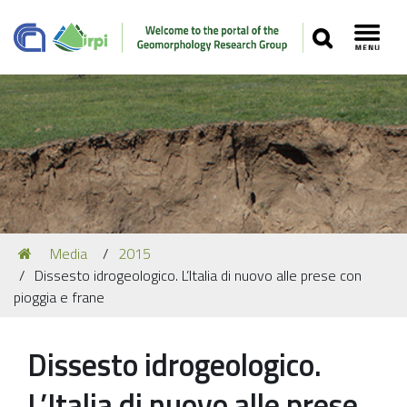
SEARCH
Toggl
Navigation
You
Media
2015
Our Staff
are
Dissesto idrogeologico. L’Italia di nuovo alle prese con
here:
Recent Papers
pioggia e frane
Media
Dissesto idrogeologico.
Our Location
L’Italia di nuovo alle prese