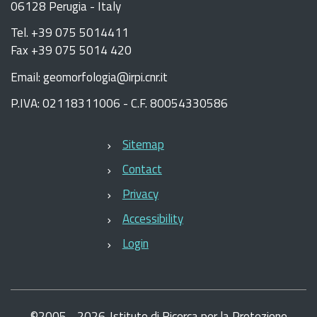
06128 Perugia - Italy
Tel. +39 075 5014411
Fax +39 075 5014 420
Email: geomorfologia@irpi.cnr.it
P.IVA: 02118311006 - C.F. 80054330586
Sitemap
Contact
Privacy
Accessibility
Login
©
2005 -
2026
Istituto di Ricerca per la Protezione