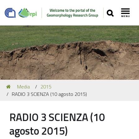
SEARCH
Toggl
Navigation
You
Media
2015
Our Staff
are
RADIO 3 SCIENZA (10 agosto 2015)
here:
Recent Papers
Media
RADIO 3 SCIENZA (10
Our Location
agosto 2015)