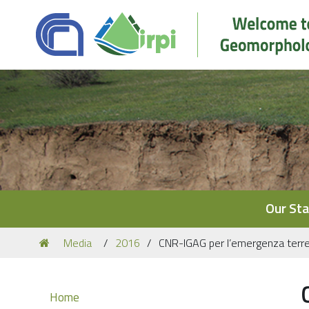
Navigation
Our Sta
You
Media
2016
CNR-IGAG per l’emergenza terrem
are
here:
Navigation
Home