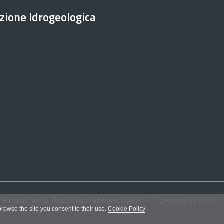
ezione Idrogeologica
i Ricerca per la Protezione Idrogeologica
— Powered by
Plone 
 browse the site you consent to their use.
Cookie Policy