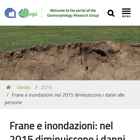
SEARCH
Toggl
Navigation
You
Media
2016
Our Staff
are
Frane e inondazioni: nel 2015 diminuiscono i danni alle
here:
Recent Papers
persone
Media
Frane e inondazioni: nel
Our Location
2015 diminuiscono i danni