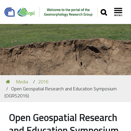
SEARCH
Toggl
Navigation
You
Media
2016
Our Staff
are
Open Geospatial Research and Education Symposium
here:
Recent Papers
(OGRS2016)
Media
Open Geospatial Research
Our Location
and Education Symposium