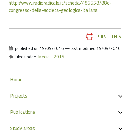
http://www.radioradicale.it/scheda/485558/88o-
congresso-della-societa-geologica-italiana
Document
PRINT THIS
Actions
published on
19/09/2016
—
last modified
19/09/2016
Filed under:
Media
2016
Navigation
Home
Projects
Publications
Study areas