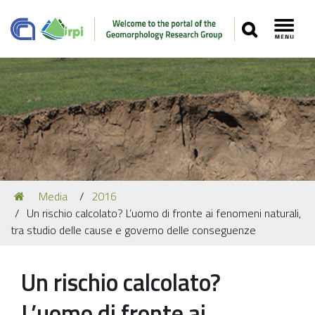
SEARCH
Toggl
Navigation
You
Media
2016
Our Staff
are
Un rischio calcolato? L’uomo di fronte ai fenomeni naturali,
here:
Recent Papers
tra studio delle cause e governo delle conseguenze
Media
Un rischio calcolato?
Our Location
L’uomo di fronte ai