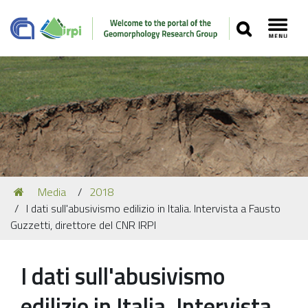
SEARCH
Toggl
Navigation
You
Media
2018
Our Staff
are
I dati sull'abusivismo edilizio in Italia. Intervista a Fausto
here:
Recent Papers
Guzzetti, direttore del CNR IRPI
Media
I dati sull'abusivismo
Our Location
edilizio in Italia. Intervista