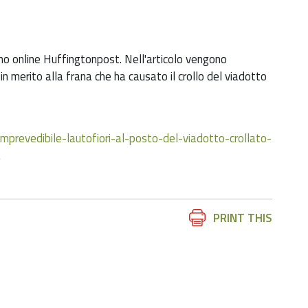
no online Huffingtonpost. Nell'articolo vengono
 in merito alla frana che ha causato il crollo del viadotto
mprevedibile-lautofiori-al-posto-del-viadotto-crollato-
a
Document
PRINT THIS
Actions