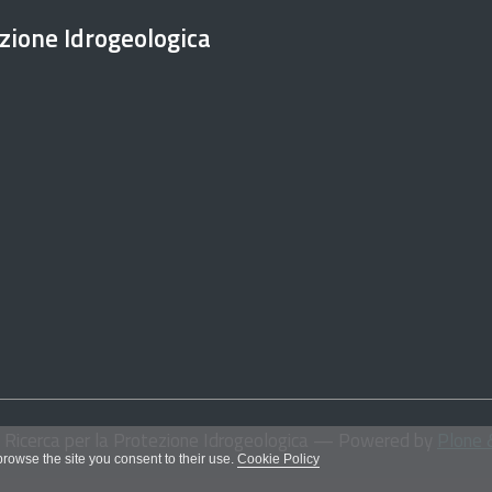
ezione Idrogeologica
i Ricerca per la Protezione Idrogeologica
— Powered by
Plone 
 browse the site you consent to their use.
Cookie Policy