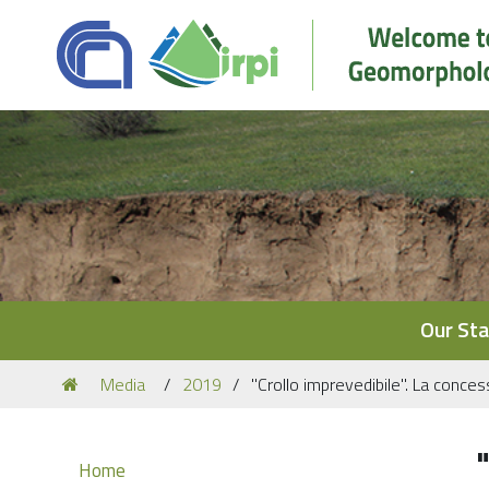
Navigation
Our Sta
You
Media
2019
"Crollo imprevedibile". La conce
are
here:
Navigation
Home