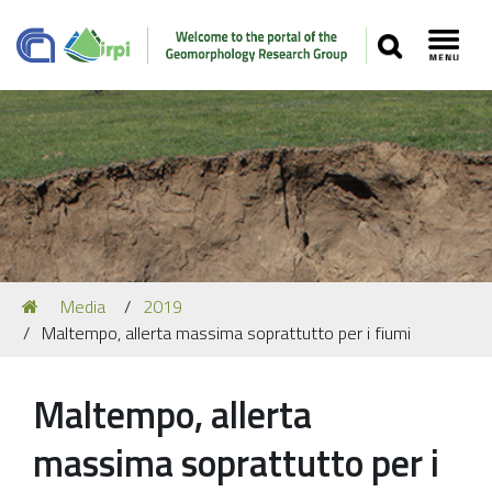
SEARCH
Toggl
Navigation
You
Media
2019
Our Staff
are
Maltempo, allerta massima soprattutto per i fiumi
here:
Recent Papers
Media
Maltempo, allerta
Our Location
massima soprattutto per i