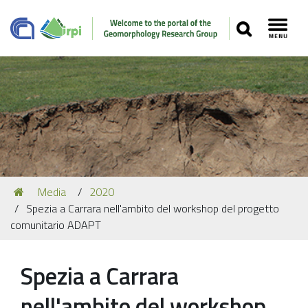
SEARCH
Toggl
Navigation
You
Media
2020
Our Staff
are
Spezia a Carrara nell'ambito del workshop del progetto
here:
Recent Papers
comunitario ADAPT
Media
Spezia a Carrara
Our Location
nell'ambito del workshop