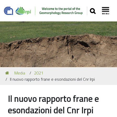
SEARCH
Toggl
Navigation
You
Media
2021
Our Staff
are
Il nuovo rapporto frane e esondazioni del Cnr Irpi
here:
Recent Papers
Media
Il nuovo rapporto frane e
Our Location
esondazioni del Cnr Irpi