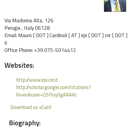
Via Madonna Alta, 126
Perugia
,
Italy
06128
Email
:
Mauro [ DOT ] Cardinali [ AT ] irpi [ DOT ] cnr [ DOT ]
it
Office Phone
:
+39 075-5014412
Websites:
http://www.irpi.cnr.it
http://scholar.google.com/citations?
hl=en&user=Q5fmy0gAAAAJ
Download as vCard
Biography: