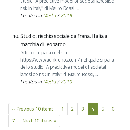
studio "A predictive model of societal landslide
risk in Italy" di Mauro Rossi, ...
Located in
Media
/
2019
Studio: rischio sociale da frana, Italia a
macchia di leopardo
Articolo apparso nel sito
https://www.adnkronos.com/ nel quale si parla
dello studio "A predictive model of societal
landslide risk in Italy" di Mauro Rossi, ...
Located in
Media
/
2019
« Previous 10 items
1
2
3
4
5
6
7
Next 10 items »