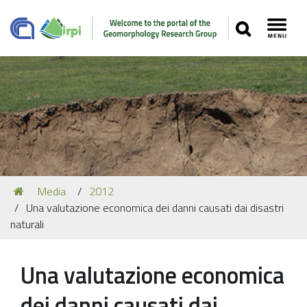
SEARCH
Toggl
Navigation
You
Media
2012
Our Staff
are
Una valutazione economica dei danni causati dai disastri
here:
Recent Papers
naturali
Media
Una valutazione economica
Our Location
dei danni causati dai