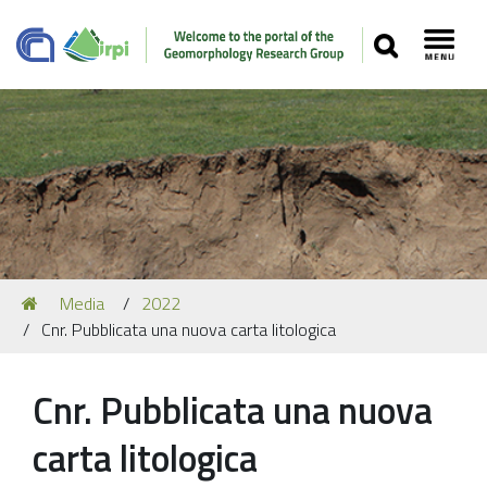
SEARCH
Toggl
Navigation
You
Media
2022
Our Staff
are
Cnr. Pubblicata una nuova carta litologica
here:
Recent Papers
Media
Cnr. Pubblicata una nuova
Our Location
carta litologica