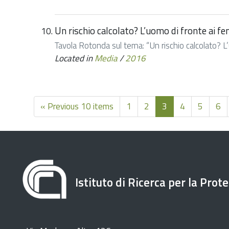
Un rischio calcolato? L’uomo di fronte ai f
Tavola Rotonda sul tema: “Un rischio calcolato? L’
Located in
Media
/
2016
« Previous 10 items
1
2
3
4
5
6
Istituto di Ricerca per la Prot