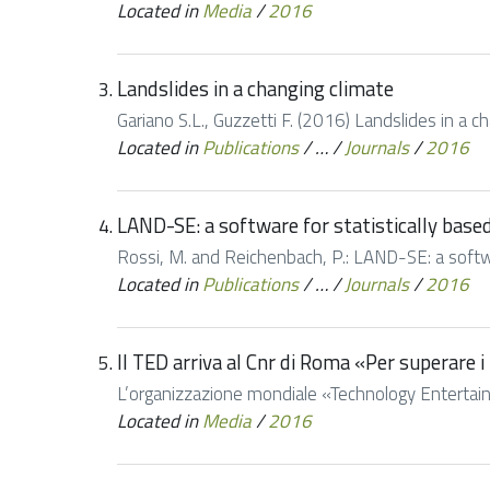
Located in
Media
/
2016
Landslides in a changing climate
Gariano S.L., Guzzetti F. (2016) Landslides in a
Located in
Publications
/
…
/
Journals
/
2016
LAND-SE: a software for statistically based
Rossi, M. and Reichenbach, P.: LAND-SE: a softwar
Located in
Publications
/
…
/
Journals
/
2016
Il TED arriva al Cnr di Roma «Per superare i 
L’organizzazione mondiale «Technology Entertainmen
Located in
Media
/
2016