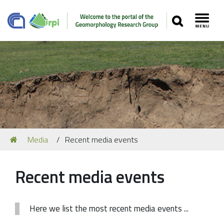
SEARCH
Toggl
Navigation
You
Media
Recent media events
Our Staff
are
here:
Recent Papers
Recent media events
Media
Our Location
Here we list the most recent media events ...